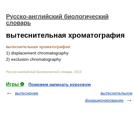
Русско-английский биологический
словарь
вытеснительная хроматография
вытеснительная хроматография
1)
displacement chromatography
2)
exclusion chromatography
Русско-английский биологический словарь
.
2013
.
Игры ⚽
Поможем написать курсовую
вытеснение
вытеснительное
фракционирование